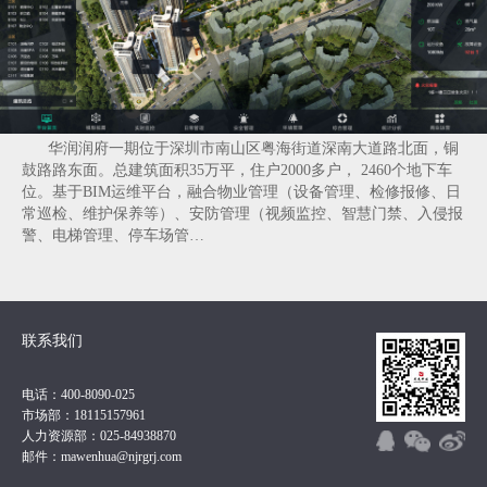
华润润府一期位于深圳市南山区粤海街道深南大道路北面，铜
鼓路路东面。总建筑面积35万平，住户2000多户， 2460个地下车
位。基于BIM运维平台，融合物业管理（设备管理、检修报修、日
常巡检、维护保养等）、安防管理（视频监控、智慧门禁、入侵报
警、电梯管理、停车场管…
联系我们
电话：400-8090-025
市场部：18115157961
人力资源部：025-84938870
邮件：mawenhua@njrgrj.com