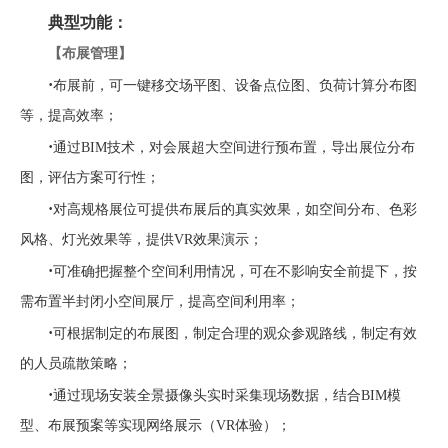
典型功能：
【
布展管理
】
·
布展前，可一键移交场平图、设备点位图、负荷计算分布图
等，提高效率；
·
通过
BIM
技术，对会展超大空间进行预布置，导出展位分布
图，评估方案可行性；
·
对高规格展位可提供布展后的真实效果，如空间分布、色彩
风格、灯光效果等，提供
VR
效果演示；
·
可准确把握整个空间利用情况，可在不影响安全前提下，按
需布置半封闭小空间展厅，提高空间利用率；
·
可根据制定的布展图，制定合理的观众参观路线，制定有效
的人员疏散策略；
·
通过现场安装全景摄像头实时采集现场数据，结合
BIM
模
型、布展预案等实现网络展示（
VR
体验）；