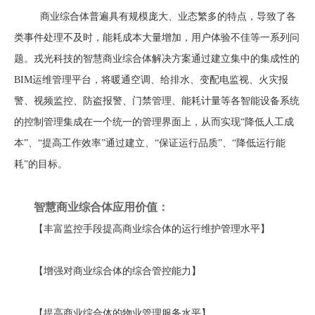
能
商业综合体
普遍具有规模庞大、业态繁多的特点，导致了各
类事件处理不及时，能耗成本大量增加，用户体验不佳等一系列问
题。
戎光科技的智慧商业综合体解决方案通过建立集中的集成性的
BIM
运维管理平台，
将暖通空调、给排水、变配电监视、火灾报
警、视频监控、防盗报警、门禁管理
、
能耗计量等各智能设备系统
的控制管理集成在一个统一的管理界面上，从而实现
“
降低人工成
本
”
、
“
提高工作效率
”通过建立
、
“
保证运行品质
”
、
“
降低运行能
耗
”
的目标。
智慧商业综合体应用价值：
【
丰富监控手段提高商业综合体的运行维护管理水平
】
【
增强对商业综合体的综合管控能力
】
【
提高商业综合体的物业管理服务水平
】